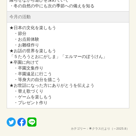
躍らせながら遊びを深めていく
・冬の自然の中にも次の季節への備えを知る
今月の活動
★日本の文化を楽しもう
・節分
・お点前体験
・お雛様作り
★お話の世界を楽しもう
「５たろうとおにがしま」「エルマーのぼうけん」
★卒園に向けて
・卒園文集作り
・卒園遠足に行こう
・等身大の自分を描こう
★お世話になった方にありがとうを伝えよう
・替え歌づくり
・ゲームを楽しもう
・プレゼント作り
カテゴリー：🌟クラスだより（～2025.8）