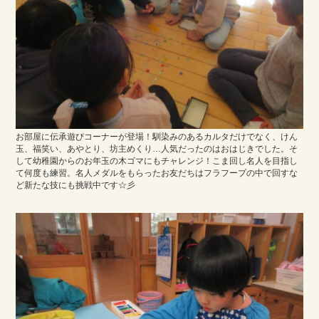
お部屋に伝承遊びコーナーが登場！馴染みのあるカルタだけでなく、けん
玉、福笑い、あやとり、坊主めくり…人気だったのはおはじきでした。そ
して幼稚園からのお年玉の木ゴマにもチャレンジ！こま回し名人を目指し
て何度も練習。名人メダルをもらったお友だちはフラフープの中で回すな
ど新たな技にも挑戦中です☆彡