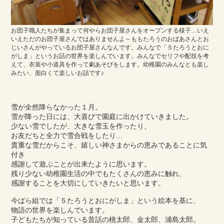
お団子職人たちが集まって何やらお団子屋さんをオープンする様子…いえ
いえただのお団子屋さんではありませんよ～ももたろうのおばあさんとお
じいさんがやっているお団子屋さんなんです。みんなで「５たろうとおに
がしま」というお話の世界を楽しんでいます。みんなでセリフや配役を考
えて、衣装や小道具を作って劇あそびをします。幼稚園のみんなとも楽し
みたい、面白くて楽しいお話です♪
雪が全然降らなかった１月。
雪が降った日には、大喜びで園庭に出かけていきました。
少ない雪でしたが、大きな雪玉を作ったり、
お友だちと全力で雪合戦をしたり…
貴重な雪だからこそ、嬉しい神さまからの恵みであることに気
付き
感謝して遊ぶことが出来たように思います。
残り少ない幼稚園生活の中でもたくさんの恵みに触れ、
感謝することを大切にしていきたいと思います。
今ばら組では「５たろうとおにがしま」という絵本を基に、
物語の世界を楽しんでいます。
子どもたちが知っている昔話の桃太郎、金太郎、浦島太郎。