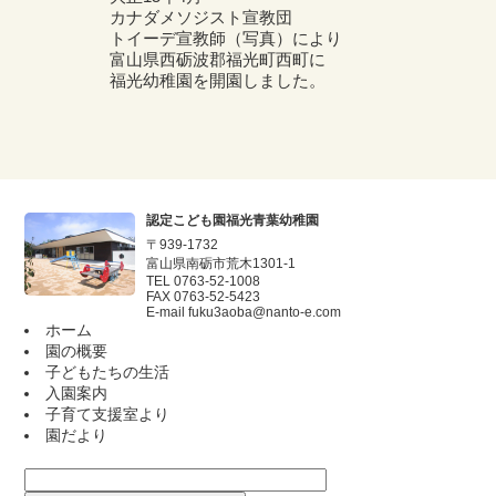
カナダメソジスト宣教団
トイーデ宣教師（写真）により
富山県西砺波郡福光町西町に
福光幼稚園を開園しました。
認定こども園福光青葉幼稚園
〒939-1732
富山県南砺市荒木1301-1
TEL 0763-52-1008
FAX 0763-52-5423
E-mail
fuku3aoba@nanto-e.com
ホーム
園の概要
子どもたちの生活
入園案内
子育て支援室より
園だより