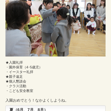
★入園礼拝
・園外保育（4･5歳児）
・イースター礼拝
★親子遠足
★個人懇談会
・クラス活動
・こども安全教室
入園おめでとう！なかよくしようね。
夏（6月、7月、8月）