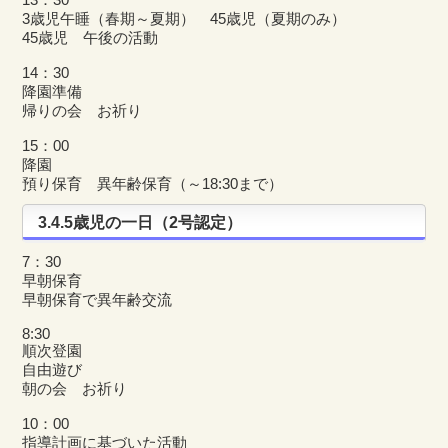
13：30
3歳児午睡（春期～夏期） 45歳児（夏期のみ）
45歳児 午後の活動
14：30
降園準備
帰りの会 お祈り
15：00
降園
預り保育 異年齢保育（～18:30まで）
3.4.5歳児の一日（2号認定）
7：30
早朝保育
早朝保育で異年齢交流
8:30
順次登園
自由遊び
朝の会 お祈り
10：00
指導計画に基づいた活動