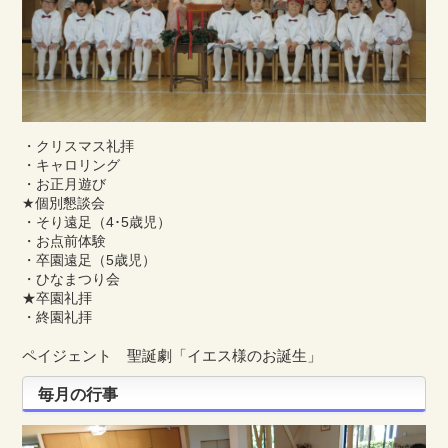
・クリスマス礼拝
・キャロリング
・お正月遊び
★個別懇談会
・そり遠足（4･5歳児）
・お点前体験
・卒園遠足（5歳児）
・ひなまつり会
★卒園礼拝
・終園礼拝
ペイジェント 聖誕劇「イエス様のお誕生」
毎月の行事