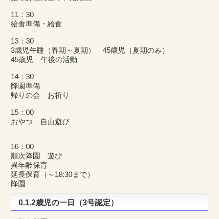
11：30
給食準備・給食
13：30
3歳児午睡（春期～夏期） 45歳児（夏期のみ）
45歳児 午後の活動
14：30
降園準備
帰りの会 お祈り
15：00
おやつ 自由遊び
16：00
順次降園 遊び
異年齢保育
延長保育（～18:30まで）
降園
0.1.2歳児の一日（3号認定）