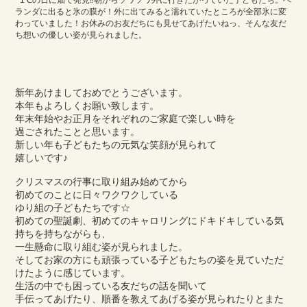
−1℃の日に畑で発見‼朝からソワソワ外に行きたがっていた子どもたち。ベ
ランダに出ると氷の膜が！外に出てみると濡れていたところが全部氷に変
わっていました！お休みのお友だちにも見せてあげたいねっ、そんな友だ
ち想いの優しい姿が見られました。
新年あけましておめでとうございます。
本年もよろしくお願い致します。
年末年始やお正月をそれぞれのご家庭で楽しい時を
過ごされたことと思います。
新しい年も子どもたちの元気な笑顔が見られて
嬉しいです♪
クリスマスの行事に取り組み始めてから
初めてのことに日々ワクワクしている
ゆり組の子どもたちです☆
初めての聖誕劇、初めてのキャロリングにドキドキしている気
持ちを持ちながらも、
一生懸命に取り組む姿が見られました。
そしてお家の方にも頑張っている子どもたちの姿を見ていただ
けたように感じています。
生活の中でも困っている友だちの話を聞いて
手伝ってあげたり、順番を教えてあげる姿が見られたりとまた