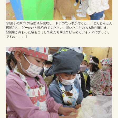
”お菓子の家”？の色塗りが完成し、ドアの取っ手が付くと…「とんとんとん
宿屋さん、どーかひと晩泊めてください」聞いたことのある歌が聞こえ、
聖誕劇が終わった後もこうして友だち同士でひらめくアイデアにびっくり
ですね、、、！